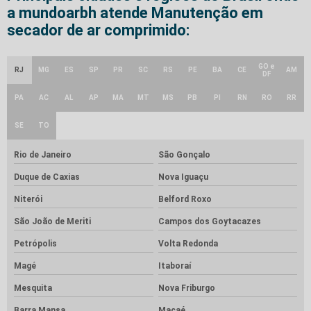
a mundoarbh atende Manutenção em
secador de ar comprimido:
GO e
RJ
MG
ES
SP
PR
SC
RS
PE
BA
CE
AM
DF
PA
AC
AL
AP
MA
MT
MS
PB
PI
RN
RO
RR
SE
TO
Rio de Janeiro
São Gonçalo
Duque de Caxias
Nova Iguaçu
Niterói
Belford Roxo
São João de Meriti
Campos dos Goytacazes
Petrópolis
Volta Redonda
Magé
Itaboraí
Mesquita
Nova Friburgo
Barra Mansa
Macaé