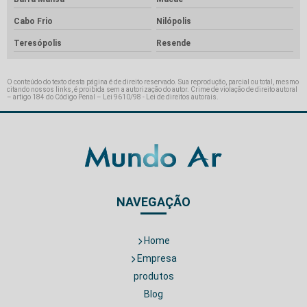
Cabo Frio
Nilópolis
Teresópolis
Resende
O conteúdo do texto desta página é de direito reservado. Sua reprodução, parcial ou total, mesmo
citando nossos links, é proibida sem a autorização do autor. Crime de violação de direito autoral
– artigo 184 do Código Penal –
Lei 9610/98 - Lei de direitos autorais
.
NAVEGAÇÃO
Home
Empresa
produtos
Blog