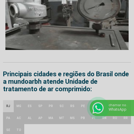
Principais cidades e regiões do Brasil onde
a mundoarbh atende Unidade de
tratamento de ar comprimido:
GO e
chamar no
RJ
MG
ES
SP
PR
SC
RS
PE
BA
CE
AM
DF
WhatsApp
PA
AC
AL
AP
MA
MT
MS
PB
PI
RN
RO
RR
SE
TO