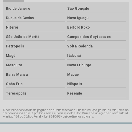
Rio de Janeiro
São Gonçalo
Duque de Caxias
Nova Iguaçu
Niterói
Belford Roxo
São João de Meriti
Campos dos Goytacazes
Petrópolis
Volta Redonda
Magé
Itaboraí
Mesquita
Nova Friburgo
Barra Mansa
Macaé
Cabo Frio
Nilópolis
Teresópolis
Resende
O conteúdo do texto desta página é de direito reservado. Sua reprodução, parcial ou total, mesmo
citando nossos links, é proibida sem a autorização do autor. Crime de violação de direito autoral
– artigo 184 do Código Penal –
Lei 9610/98 - Lei de direitos autorais
.