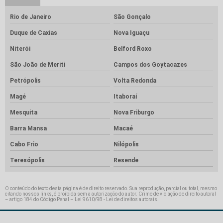
Rio de Janeiro
São Gonçalo
Duque de Caxias
Nova Iguaçu
Niterói
Belford Roxo
São João de Meriti
Campos dos Goytacazes
Petrópolis
Volta Redonda
Magé
Itaboraí
Mesquita
Nova Friburgo
Barra Mansa
Macaé
Cabo Frio
Nilópolis
Teresópolis
Resende
O conteúdo do texto desta página é de direito reservado. Sua reprodução, parcial ou total, mesmo
citando nossos links, é proibida sem a autorização do autor. Crime de violação de direito autoral
– artigo 184 do Código Penal –
Lei 9610/98 - Lei de direitos autorais
.