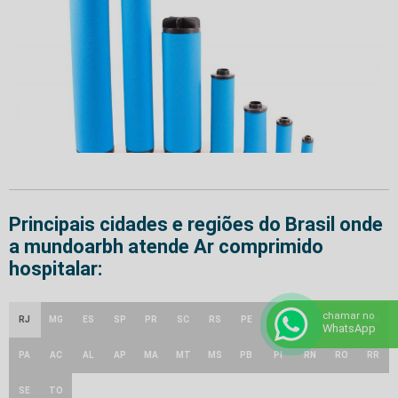
Principais cidades e regiões do Brasil onde
a mundoarbh atende Ar comprimido
hospitalar:
chamar no
GO e
RJ
MG
ES
SP
PR
SC
RS
PE
BA
CE
AM
DF
WhatsApp
PA
AC
AL
AP
MA
MT
MS
PB
PI
RN
RO
RR
SE
TO