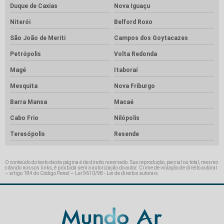
Duque de Caxias
Nova Iguaçu
Niterói
Belford Roxo
São João de Meriti
Campos dos Goytacazes
Petrópolis
Volta Redonda
Magé
Itaboraí
Mesquita
Nova Friburgo
Barra Mansa
Macaé
Cabo Frio
Nilópolis
Teresópolis
Resende
O conteúdo do texto desta página é de direito reservado. Sua reprodução, parcial ou total, mesmo
citando nossos links, é proibida sem a autorização do autor. Crime de violação de direito autoral
– artigo 184 do Código Penal –
Lei 9610/98 - Lei de direitos autorais
.