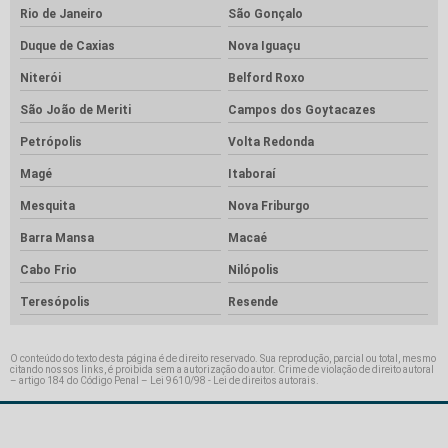
Rio de Janeiro
São Gonçalo
Duque de Caxias
Nova Iguaçu
Niterói
Belford Roxo
São João de Meriti
Campos dos Goytacazes
Petrópolis
Volta Redonda
Magé
Itaboraí
Mesquita
Nova Friburgo
Barra Mansa
Macaé
Cabo Frio
Nilópolis
Teresópolis
Resende
O conteúdo do texto desta página é de direito reservado. Sua reprodução, parcial ou total, mesmo
citando nossos links, é proibida sem a autorização do autor. Crime de violação de direito autoral
– artigo 184 do Código Penal –
Lei 9610/98 - Lei de direitos autorais
.