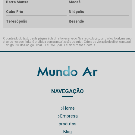
Barra Mansa
Macaé
Cabo Frio
Nilópolis
Teresópolis
Resende
O conteúdo do texto desta página é de direito reservado. Sua reprodução, parcial ou total, mesmo
citando nossos links, é proibida sem a autorização do autor. Crime de violação de direito autoral
– artigo 184 do Código Penal –
Lei 9610/98 - Lei de direitos autorais
.
NAVEGAÇÃO
Home
Empresa
produtos
Blog