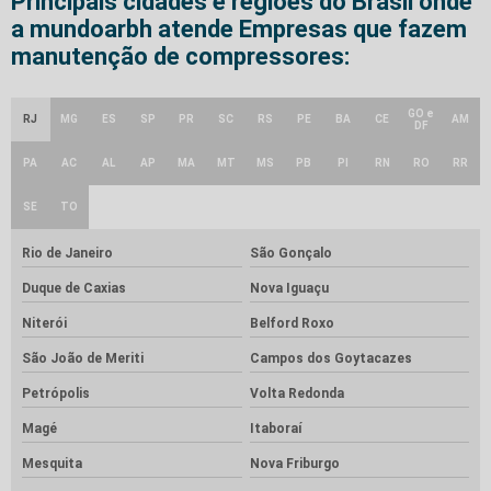
Principais cidades e regiões do Brasil onde
a mundoarbh atende Empresas que fazem
manutenção de compressores:
GO e
RJ
MG
ES
SP
PR
SC
RS
PE
BA
CE
AM
DF
PA
AC
AL
AP
MA
MT
MS
PB
PI
RN
RO
RR
SE
TO
Rio de Janeiro
São Gonçalo
Duque de Caxias
Nova Iguaçu
Niterói
Belford Roxo
São João de Meriti
Campos dos Goytacazes
Petrópolis
Volta Redonda
Magé
Itaboraí
Mesquita
Nova Friburgo