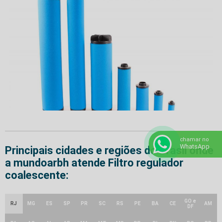
chamar no
WhatsApp
Principais cidades e regiões do Brasil onde
a mundoarbh atende Filtro regulador
coalescente:
GO e
RJ
MG
ES
SP
PR
SC
RS
PE
BA
CE
AM
DF