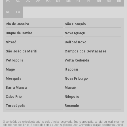
PA
AC
AL
AP
MA
MT
MS
PB
PI
RN
RO
RR
SE
TO
Rio de Janeiro
São Gonçalo
Duque de Caxias
Nova Iguaçu
Niterói
Belford Roxo
São João de Meriti
Campos dos Goytacazes
Petrópolis
Volta Redonda
Magé
Itaboraí
Mesquita
Nova Friburgo
Barra Mansa
Macaé
Cabo Frio
Nilópolis
Teresópolis
Resende
O conteúdo do texto desta página é de direito reservado. Sua reprodução, parcial ou total, mesmo
citando nossos links, é proibida sem a autorização do autor. Crime de violação de direito autoral