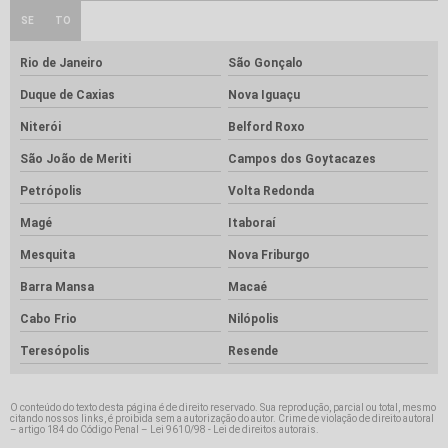
SE
TO
Rio de Janeiro
São Gonçalo
Duque de Caxias
Nova Iguaçu
Niterói
Belford Roxo
São João de Meriti
Campos dos Goytacazes
Petrópolis
Volta Redonda
Magé
Itaboraí
Mesquita
Nova Friburgo
Barra Mansa
Macaé
Cabo Frio
Nilópolis
Teresópolis
Resende
O conteúdo do texto desta página é de direito reservado. Sua reprodução, parcial ou total, mesmo
citando nossos links, é proibida sem a autorização do autor. Crime de violação de direito autoral
– artigo 184 do Código Penal –
Lei 9610/98 - Lei de direitos autorais
.