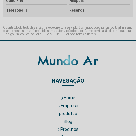
Cabo Frio
Nilópolis
Teresópolis
Resende
O conteúdo do texto desta página é de direito reservado. Sua reprodução, parcial ou total, mesmo
citando nossos links, é proibida sem a autorização do autor. Crime de violação de direito autoral
– artigo 184 do Código Penal –
Lei 9610/98 - Lei de direitos autorais
.
NAVEGAÇÃO
Home
Empresa
produtos
Blog
Produtos