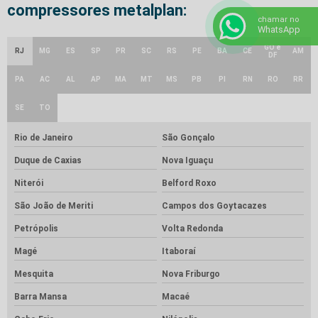
compressores metalplan:
chamar no
WhatsApp
GO e
RJ
MG
ES
SP
PR
SC
RS
PE
BA
CE
AM
DF
PA
AC
AL
AP
MA
MT
MS
PB
PI
RN
RO
RR
SE
TO
Rio de Janeiro
São Gonçalo
Duque de Caxias
Nova Iguaçu
Niterói
Belford Roxo
São João de Meriti
Campos dos Goytacazes
Petrópolis
Volta Redonda
Magé
Itaboraí
Mesquita
Nova Friburgo
Barra Mansa
Macaé