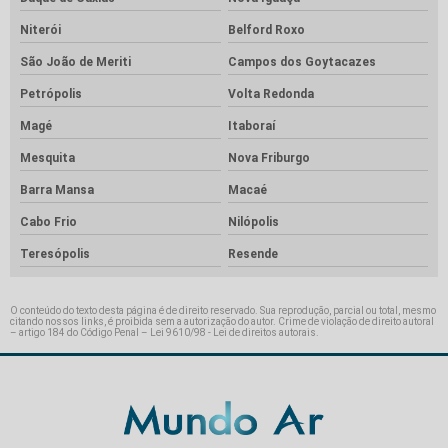
Niterói
Belford Roxo
São João de Meriti
Campos dos Goytacazes
Petrópolis
Volta Redonda
Magé
Itaboraí
Mesquita
Nova Friburgo
Barra Mansa
Macaé
Cabo Frio
Nilópolis
Teresópolis
Resende
O conteúdo do texto desta página é de direito reservado. Sua reprodução, parcial ou total, mesmo
citando nossos links, é proibida sem a autorização do autor. Crime de violação de direito autoral
– artigo 184 do Código Penal –
Lei 9610/98 - Lei de direitos autorais
.