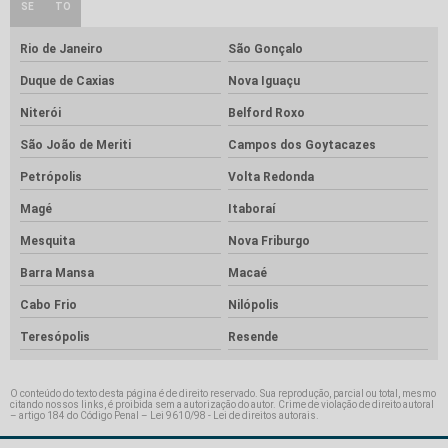
SE
TO
Rio de Janeiro
São Gonçalo
Duque de Caxias
Nova Iguaçu
Niterói
Belford Roxo
São João de Meriti
Campos dos Goytacazes
Petrópolis
Volta Redonda
Magé
Itaboraí
Mesquita
Nova Friburgo
Barra Mansa
Macaé
Cabo Frio
Nilópolis
Teresópolis
Resende
O conteúdo do texto desta página é de direito reservado. Sua reprodução, parcial ou total, mesmo
citando nossos links, é proibida sem a autorização do autor. Crime de violação de direito autoral
– artigo 184 do Código Penal –
Lei 9610/98 - Lei de direitos autorais
.