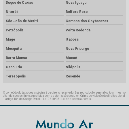
Duque de Caxias
Nova Iguaçu
Niterói
Belford Roxo
São João de Meriti
Campos dos Goytacazes
Petrópolis
Volta Redonda
Magé
Itaboraí
Mesquita
Nova Friburgo
Barra Mansa
Macaé
Cabo Frio
Nilópolis
Teresópolis
Resende
O conteúdo do texto desta página é de direito reservado. Sua reprodução, parcial ou total, mesmo
citando nossos links, é proibida sem a autorização do autor. Crime de violação de direito autoral
– artigo 184 do Código Penal –
Lei 9610/98 - Lei de direitos autorais
.