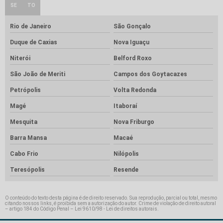
SE
TO
Rio de Janeiro
São Gonçalo
Duque de Caxias
Nova Iguaçu
Niterói
Belford Roxo
São João de Meriti
Campos dos Goytacazes
Petrópolis
Volta Redonda
Magé
Itaboraí
Mesquita
Nova Friburgo
Barra Mansa
Macaé
Cabo Frio
Nilópolis
Teresópolis
Resende
O conteúdo do texto desta página é de direito reservado. Sua reprodução, parcial ou total, mesmo
citando nossos links, é proibida sem a autorização do autor. Crime de violação de direito autoral
– artigo 184 do Código Penal –
Lei 9610/98 - Lei de direitos autorais
.